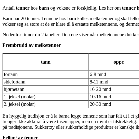
Antall
tenner
hos
barn
og voksne er forskjellig. Les her om
tenner 
Barn har 20 tenner. Tennene hos barn kalles melketenner og skal felle
vokser seg så store at de er klare til å erstatte melketennene, og derme
Nedenfor finner du 2 tabeller. Den ene viser når melketennene dukker op
Frembrudd av melketenner
tann
oppe
fortann
6-8 mnd
sidefortann
8-11 mnd
hjørnetann
16-20 mnd
1. jeksel (molar)
10-16 mnd
2. jeksel (molar)
20-30 mnd
En hyggelig tradisjon er å la barna legge tennene som har falt ut i et
trenger ikke akkurat å være tusenlapper, men en mynt er tilstrekkelig. Ha
på tradisjonene. Sukkertøy eller sukkerholdige produkter er kanskje ik
Felling av tenner