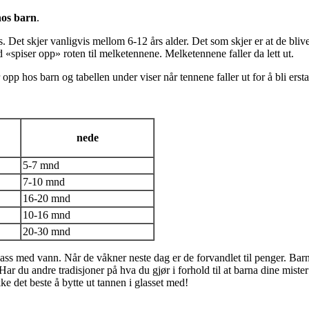
hos barn
.
s. Det skjer vanligvis mellom 6-12 års alder. Det som skjer er at de bl
d «spiser opp» roten til melketennene. Melketennene faller da lett ut.
p hos barn og tabellen under viser når tennene faller ut for å bli erstat
nede
5-7 mnd
7-10 mnd
16-20 mnd
10-16 mnd
20-30 mnd
 glass med vann. Når de våkner neste dag er de forvandlet til penger. Ba
r du andre tradisjoner på hva du gjør i forhold til at barna dine mister t
ke det beste å bytte ut tannen i glasset med!