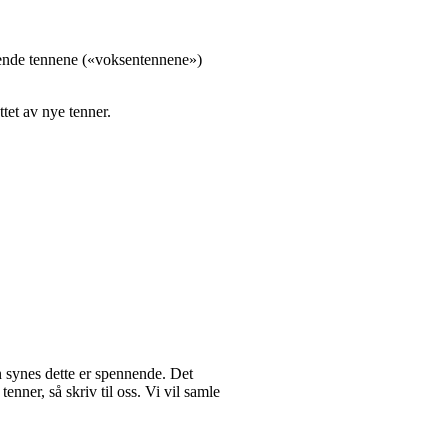
ivende tennene («voksentennene»)
tet av nye tenner.
rn synes dette er spennende. Det
enner, så skriv til oss. Vi vil samle